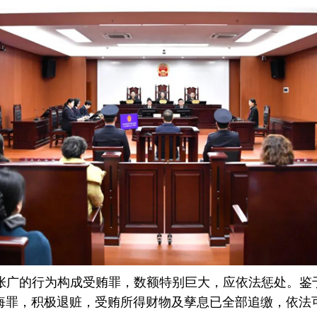
张广的行为构成受贿罪，数额特别巨大，应依法惩处。鉴
悔罪，积极退赃，受贿所得财物及孳息已全部追缴，依法